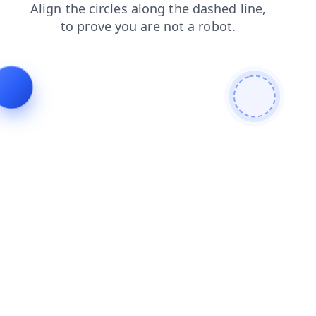
faq
login
search